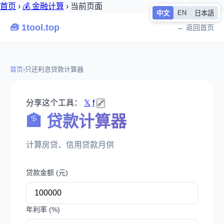
首页
›
💰 金融计算
›
当前页面
EN
中文
日本語
🧰 1tool.top
← 返回首页
首页
›
只还利息贷款计算器
分享这个工具：
𝕏
f
🔗
🏦 贷款计算器
计算房贷、信用贷款月供
贷款金额 (元)
年利率 (%)