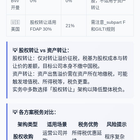
BVI/
0%
0%
股，不适用于资产
开曼
转让
🇺🇸
股权转让适用
需注意_subpart F
21%
美国
FDAP 30%
和GILTI规则
💡 股权转让 vs 资产转让：
股权转让：仅对转让溢价征税，税基为股权成本与转
让价的差额，目标公司本身不缴中国税。
资产转让：资产出售溢价需在资产所在地缴税，可能
触发增值税、所得税等，税负更重。
实务中多数选择「股权转让」架构以降低整体税负。
💡 各方案税务对比：
架构类型
适用场景
税务优势
风险提示
运营公司并
所得税优惠延
股权收购
程序复杂