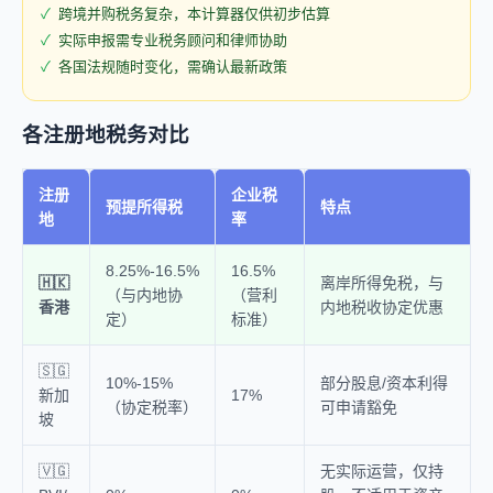
跨境并购税务复杂，本计算器仅供初步估算
实际申报需专业税务顾问和律师协助
各国法规随时变化，需确认最新政策
各注册地税务对比
注册
企业税
预提所得税
特点
地
率
8.25%-16.5%
16.5%
🇭🇰
离岸所得免税，与
（与内地协
（营利
香港
内地税收协定优惠
定）
标准）
🇸🇬
10%-15%
部分股息/资本利得
新加
17%
（协定税率）
可申请豁免
坡
🇻🇬
无实际运营，仅持