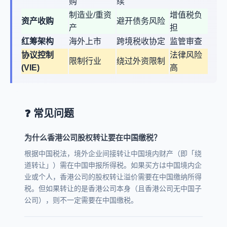
购
续
制造业/重资
增值税负
资产收购
避开债务风险
产
担
红筹架构
海外上市
跨境税收协定
监管审查
协议控制
法律风险
限制行业
绕过外资限制
(VIE)
高
❓ 常见问题
为什么香港公司股权转让要在中国缴税？
根据中国税法，境外企业间接转让中国境内财产（即「绕
道转让」）需在中国申报所得税。如果买方は中国境内企
业或个人，香港公司的股权转让溢价需要在中国缴纳所得
税。但如果转让的是香港公司本身（且香港公司无中国子
公司），则不一定需要在中国缴税。