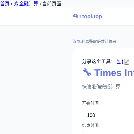
首页
›
💰 金融计算
›
当前页面
🧰 1tool.top
首页
›
利息赚取倍数计算器
分享这个工具：
𝕏
f
🔗
🔧 Times 
快速准确完成计算
开始时间
结束时间