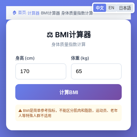
EN
中文
日本語
🏠 首页
›
›
计算器
BMI计算器 身体质量指数计算
⚖️ BMI计算器
身体质量指数计算
身高 (cm)
体重 (kg)
计算BMI
⚠️ BMI是简单参考指标，不能区分肌肉和脂肪，运动员、老年
人等特殊人群不适用