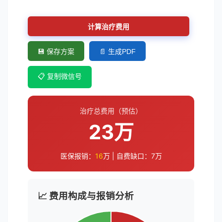
计算治疗费用
💾 保存方案
📄 生成PDF
📋 复制微信号
治疗总费用（预估）
23万
医保报销：
16
万 | 自费缺口：
7
万
📈 费用构成与报销分析