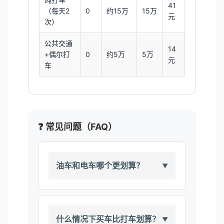
41
（每天2
0
约15万
15万
元
次）
公共交通
14
+偶尔打
0
约5万
5万
元
车
❓ 常见问题（FAQ）
油车和电车哪个更划算？
什么情况下买车比打车划算？