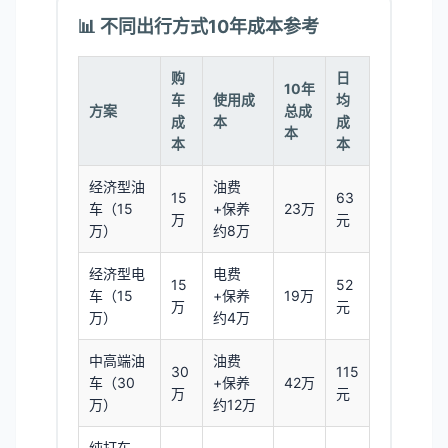
📊 不同出行方式10年成本参考
购
日
10年
车
使用成
均
方案
总成
成
本
成
本
本
本
经济型油
油费
15
63
车（15
+保养
23万
万
元
万）
约8万
经济型电
电费
15
52
车（15
+保养
19万
万
元
万）
约4万
中高端油
油费
30
115
车（30
+保养
42万
万
元
万）
约12万
纯打车