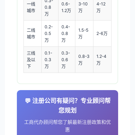
0.3-
一线
0.6-
3-10
4-12
0.8
城市
1.2万
万
万
万
0.2-
0.4-
二线
1.5-5
0.5
0.8
2-6万
城市
万
万
万
三线
0.1-
0.3-
0.8-3
1.2-4
及以
0.3
0.6
万
万
下
万
万
💬 注册公司有疑问？专业顾问帮
您规划
工商代办顾问帮您了解最新注册政策和优
惠