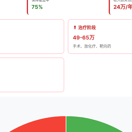
保障覆盖率
收入损失估
75%
24万/
💊 治疗阶段
49-65万
手术、放化疗、靶向药