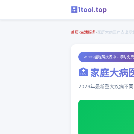
🧮
1tool
.top
首页
›
生活服务
›
家庭大病医疗支出规
🎉 139里程碑庆祝中 - 限时免
🏥 家庭大
2026年最新重大疾病不