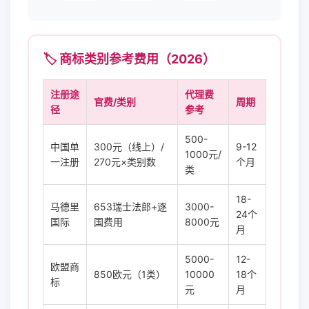
🏷️ 商标类别参考费用（2026）
注册途
代理费
官费/类别
周期
径
参考
500-
中国单
300元（线上）/
9-12
1000元/
一注册
270元×类别数
个月
类
18-
马德里
653瑞士法郎+逐
3000-
24个
国际
国费用
8000元
月
5000-
12-
欧盟商
850欧元（1类）
10000
18个
标
元
月