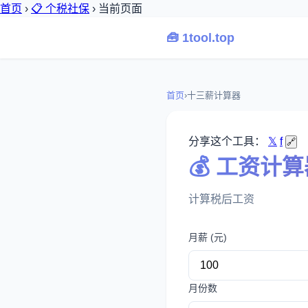
首页
›
📋 个税社保
›
当前页面
🧰 1tool.top
首页
›
十三薪计算器
分享这个工具：
𝕏
f
🔗
💰 工资计
计算税后工资
月薪 (元)
月份数