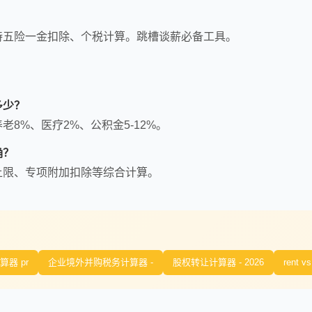
持五险一金扣除、个税计算。跳槽谈薪必备工具。
多少？
8%、医疗2%、公积金5-12%。
确？
上限、专项附加扣除等综合计算。
算器 pr
企业境外并购税务计算器 -
股权转让计算器 - 2026
rent vs