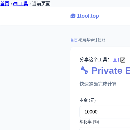
首页
›
🧰 工具
›
当前页面
🧰 1tool.top
首页
›
私募基金计算器
分享这个工具：
𝕏
f
🔗
🔧 Privat
快速准确完成计算
本金 (元)
年化率 (%)