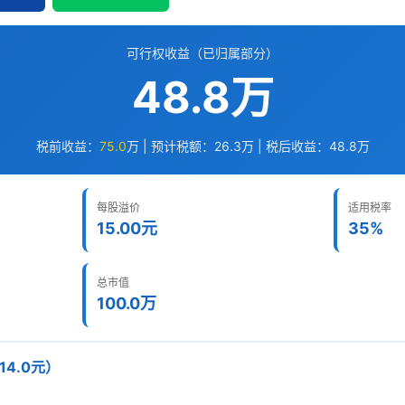
可行权收益（已归属部分）
48.8万
税前收益：
75.0
万 | 预计税额：
26.3
万 | 税后收益：
48.8
万
每股溢价
适用税率
15.00元
35%
总市值
100.0万
14.0元）