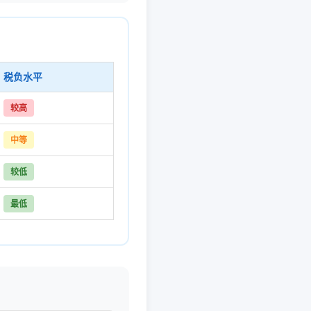
税负水平
较高
中等
较低
最低