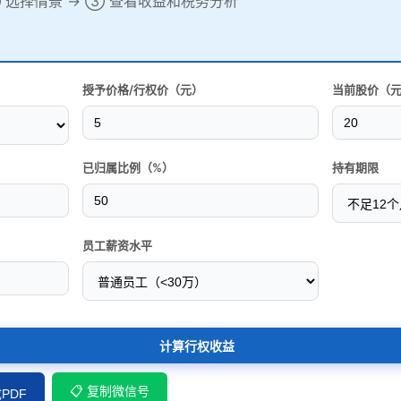
 选择情景 → ③ 查看收益和税务分析
授予价格/行权价（元）
当前股价（
已归属比例（%）
持有期限
员工薪资水平
计算行权收益
📋 复制微信号
成PDF