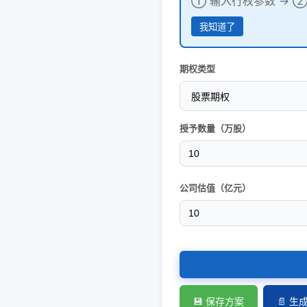
① 输入行权参数 → ②
我知道了
期权类型
授予数量（万股）
公司估值（亿元）
💾 保存方案
📄 生