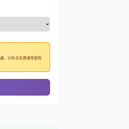
点
，10年总花费通常是购