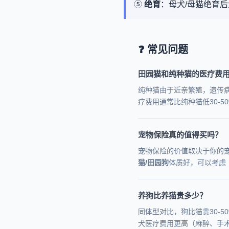
⑤
绝育
：母犬/母猫绝育
❓ 常见问题
田园猫和纯种猫的医疗费
纯种猫由于近亲繁殖，遗传病
疗费用通常比纯种猫低30-
宠物保险真的值得买吗？
宠物保险的价值取决于你的
猫/田园狗
体质好，可以考虑
养狗比养猫贵多少？
同体型对比，狗比猫贵30-5
犬医疗费用更高（麻醉、手