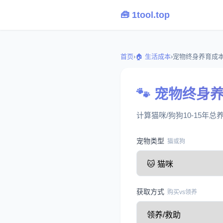
🧰 1tool.top
首页
›
🏠 生活成本
›
宠物终身养育成
🐾 宠物终身
计算猫咪/狗狗10-15年
宠物类型
猫或狗
获取方式
购买vs领养