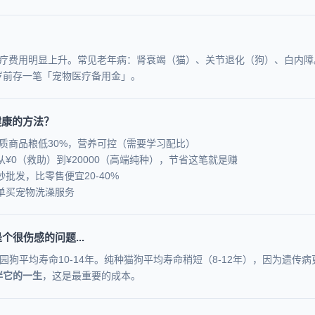
医疗费用明显上升。常见老年病：肾衰竭（猫）、关节退化（狗）、白内障
6岁前存一笔「宠物医疗备用金」。
健康的方法？
质商品粮低30%，营养可控（需要学习配比）
¥0（救助）到¥20000（高端纯种），节省这笔就是赚
批发，比零售便宜20-40%
单买宠物洗澡服务
个很伤感的问题...
田园狗平均寿命10-14年。纯种猫狗平均寿命稍短（8-12年），因为遗
伴它的一生
，这是最重要的成本。