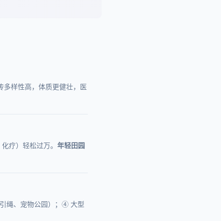
传多样性高，体质更健壮，医
、化疗）轻松过万。
年轻田园
牵引绳、宠物公园）；④ 大型