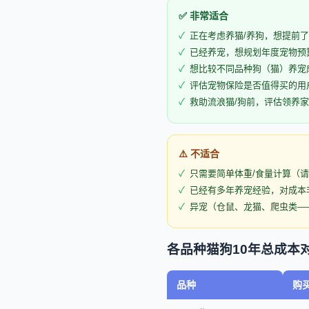
✅ 非常适合
正在考虑养猫/养狗，想提前
已经养宠，想规划年度宠物预
想比较不同品种狗（猫）养宠
评估宠物保险是否值得买的用
救助流浪猫/狗前，评估领养
⚠️ 不适合
只需要简单体重/食量计算（
已经有多年养宠经验，对成本
异宠（仓鼠、龙猫、爬虫类—
各品种猫狗10年总成本
品种
购