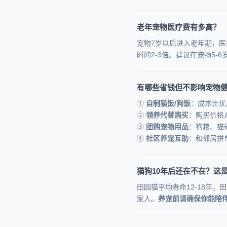
老年宠物医疗费有多高？
宠物7岁以后进入老年期，
时的2-3倍。建议在宠物5-
有哪些省钱但不影响宠物
①
自制猫饭/狗饭
：成本比优
②
领养代替购买
：购买价格从
③
团购宠物用品
：狗粮、猫砂
④
社区养宠互助
：和邻居拼
猫狗10年后还在不在？这是
田园猫平均寿命12-18年，
家人。
养宠前请确保你能陪