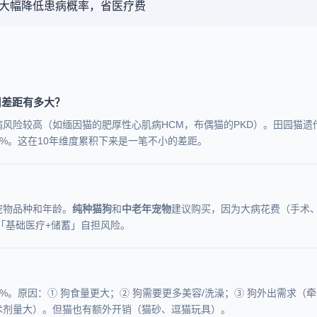
后大幅降低患病概率，省医疗费
用差距有多大？
风险较高（如缅因猫的肥厚性心肌病HCM，布偶猫的PKD）。田园猫遗
50%。这在10年维度累积下来是一笔不小的差距。
宠物品种和年龄。
纯种猫狗
和
中老年宠物
建议购买，因为大病花费（手术
「基础医疗+储蓄」自担风险。
0%。原因：① 狗食量更大；② 狗需要更多美容/洗澡；③ 狗外出需求（
术剂量大）。但猫也有额外开销（猫砂、逗猫玩具）。