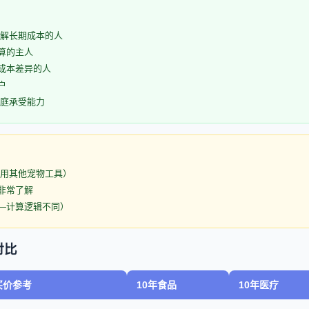
了解长期成本的人
算的主人
成本差异的人
户
家庭承受能力
请用其他宠物工具）
非常了解
—计算逻辑不同）
对比
买价参考
10年食品
10年医疗