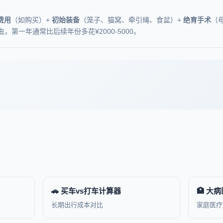
？
费用
（如购买）+
初始装备
（笼子、猫窝、牵引绳、食盆）+
绝育手术
（母
驱虫，第一年通常比后续年份多花¥2000-5000。
🚗 买车vs打车计算器
🏥 大
长期出行成本对比
家庭医疗