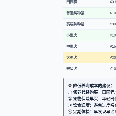
田园猫
¥0
普通纯种猫
¥10
高端纯种猫
¥80
小型犬
¥10
中型犬
¥15
大型犬
¥20
赛级犬
¥10
💡 降低养宠成本的建议：
①
领养代替购买
：田园猫
②
宠物保险早买
：年轻时保
③
饮食适度
：避免过度喂
④
定期体检
：早发现早治