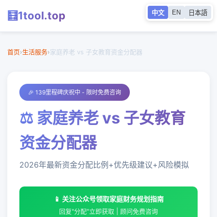
EN
🧮
1tool
.top
中文
日本語
首页
生活服务
首页
›
生活服务
›
家庭养老 vs 子女教育资金分配器
🎉 139里程碑庆祝中 - 限时免费咨询
⚖️ 家庭养老 vs 子女教育
资金分配器
2026年最新资金分配比例+优先级建议+风险模拟
📱 关注公众号领取家庭财务规划指南
回复"分配"立即获取 | 顾问免费咨询