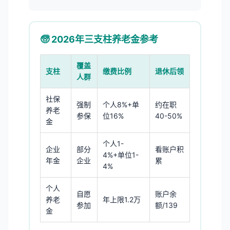
🧓 2026年三支柱养老金参考
覆盖
支柱
缴费比例
退休后领
人群
社保
强制
个人8%+单
约在职
养老
参保
位16%
40-50%
金
个人1-
企业
部分
看账户积
4%+单位1-
年金
企业
累
4%
个人
自愿
账户余
养老
年上限1.2万
参加
额/139
金