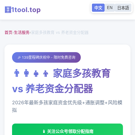
EN
🧮
1tool
.top
中文
日本語
首页
生活服务
首页
›
生活服务
›
家庭多孩教育 vs 养老资金分配器
🎉 139里程碑庆祝中 - 限时免费咨询
👨‍👩‍👧‍👦 家庭多孩教育
vs 养老资金分配器
2026年最新多孩家庭资金优先级+通胀调整+风险模
拟
📱 关注公众号领取分配指南