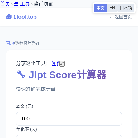
首页
›
🧰 工具
›
当前页面
EN
中文
日本語
🧰 1tool.top
← 返回首页
首页
›
微粒贷计算器
分享这个工具：
𝕏
f
🔗
🔧 Jlpt Score计算器
快速准确完成计算
本金 (元)
年化率 (%)