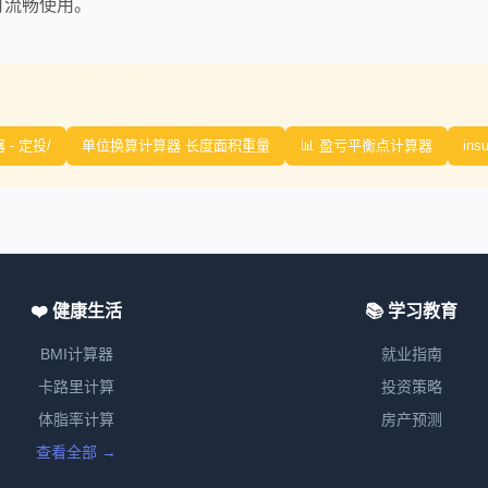
可流畅使用。
- 定投/
单位换算计算器 长度面积重量
📊 盈亏平衡点计算器
insu
❤️ 健康生活
📚 学习教育
BMI计算器
就业指南
卡路里计算
投资策略
体脂率计算
房产预测
查看全部 →