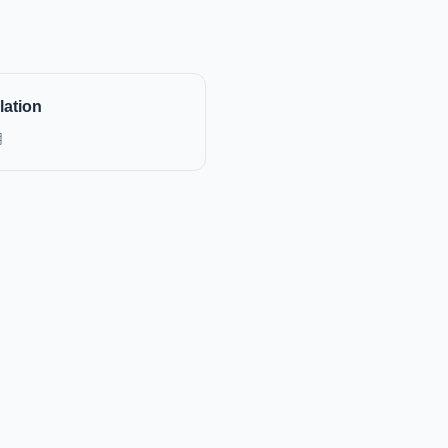
lation
用