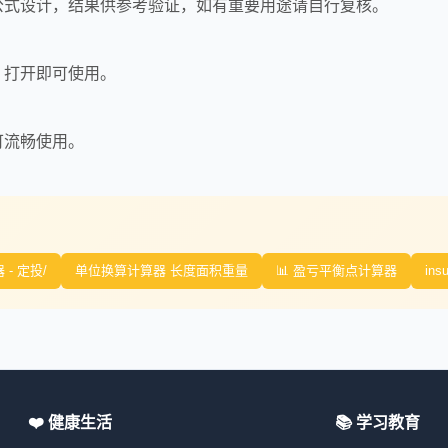
公式设计，结果供参考验证，如有重要用途请自行复核。
，打开即可使用。
可流畅使用。
- 定投/
单位换算计算器 长度面积重量
📊 盈亏平衡点计算器
insu
❤️ 健康生活
📚 学习教育