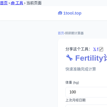
首页
›
🧰 工具
›
当前页面
🧰 1tool.top
首页
›
排卵期计算器
分享这个工具：
𝕏
f
🔗
🔧 Fertili
快速准确完成计算
体重 (kg)
上次月经日期