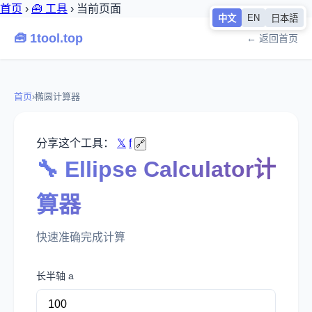
首页
›
🧰 工具
›
当前页面
EN
中文
日本語
🧰 1tool.top
← 返回首页
首页
›
椭圆计算器
分享这个工具：
𝕏
f
🔗
🔧 Ellipse Calculator计
算器
快速准确完成计算
长半轴 a