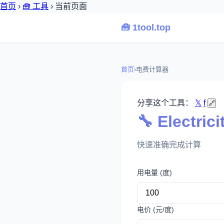
首页
›
🧰 工具
›
当前页面
🧰 1tool.top
首页
›
电费计算器
分享这个工具：
𝕏
f
🔗
🔧 Electri
快速准确完成计算
用电量 (度)
电价 (元/度)