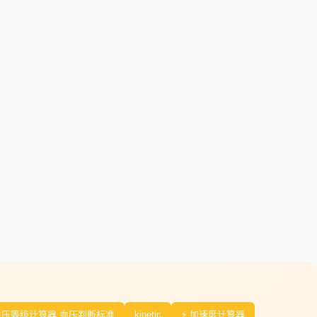
血压等级计算器 血压判断标准
kinetic
⚡ 加速度计算器