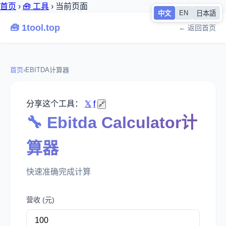
首页
›
🧰 工具
›
当前页面
EN
中文
日本語
🧰 1tool.top
← 返回首页
首页
›
EBITDA计算器
分享这个工具：
𝕏
f
🔗
🔧 Ebitda Calculator计
算器
快速准确完成计算
营收 (元)