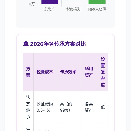
🏛️ 2026年各传承方案对比
设
置
方
适用
税费成本
传承效率
复
案
资产
杂
度
法
定
公证费约
高（约
各类
低
继
0.5-1%
99%）
资产
承
生