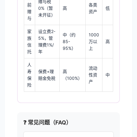
赠与税
前
各类
0%（暂
高
低
赠
资产
未开征）
与
家
设立费2-
中（约
1000
族
5%，管
85-
万以
高
信
理费1%/
95%）
上
托
年
人
流动
寿
保费+理
高
性资
中
保
赔金免税
（100%）
产
险
❓ 常见问题（FAQ）