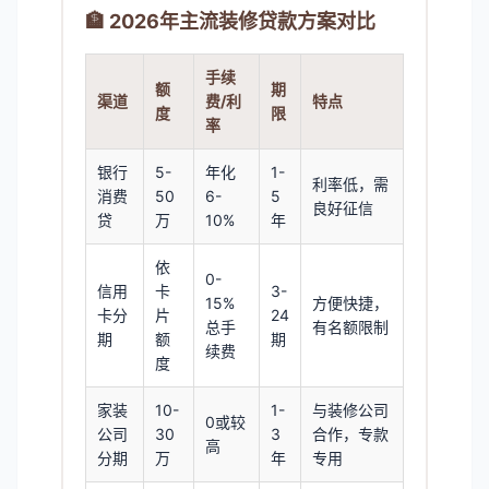
🏦 2026年主流装修贷款方案对比
手续
额
期
渠道
费/利
特点
度
限
率
银行
5-
年化
1-
利率低，需
消费
50
6-
5
良好征信
贷
万
10%
年
依
0-
信用
卡
3-
15%
方便快捷，
卡分
片
24
总手
有名额限制
期
额
期
续费
度
家装
10-
1-
与装修公司
0或较
公司
30
3
合作，专款
高
分期
万
年
专用