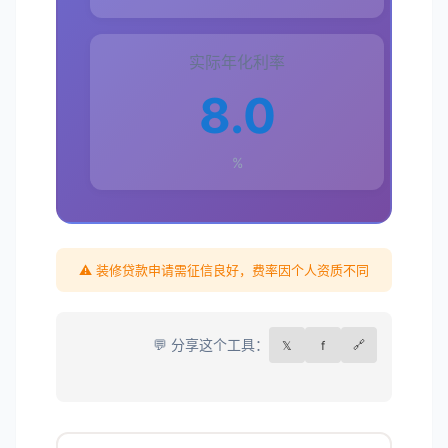
实际年化利率
8.0
%
⚠️ 装修贷款申请需征信良好，费率因个人资质不同
💬 分享这个工具：
𝕏
f
🔗