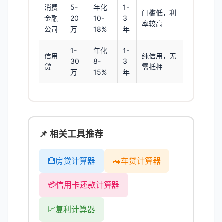
消费
5-
年化
1-
门槛低，利
金融
20
10-
3
率较高
公司
万
18%
年
1-
年化
1-
信用
纯信用，无
30
8-
3
贷
需抵押
万
15%
年
📌 相关工具推荐
🏦
房贷计算器
🚗
车贷计算器
💳
信用卡还款计算器
📈
复利计算器