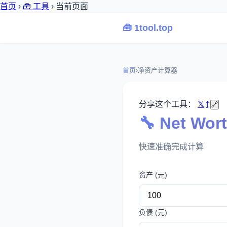
首页
›
🧰 工具
›
当前页面
🧰 1tool.top
首页
›
净资产计算器
分享这个工具：
𝕏
f
🔗
🔧 Net Wo
快速准确完成计算
资产 (元)
负债 (元)