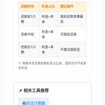
还款阶段
利息占比
建议操作
还款前1/3
利息>本
提前还款效果最
期
金
佳
利息≈本
还款中段
可提前还款
金
还款后1/3
利息<本
不建议提前还
期
金
💡 等额本息还款前期利息占比高，提前还可节省更
多利息
📌 相关工具推荐
🏦
房贷计算器