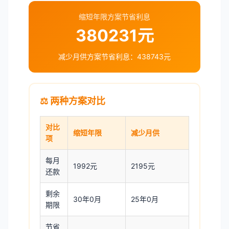
缩短年限方案节省利息
380231元
减少月供方案节省利息：
438743元
⚖️ 两种方案对比
对比
缩短年限
减少月供
项
每月
1992元
2195元
还款
剩余
30年0月
25年0月
期限
节省