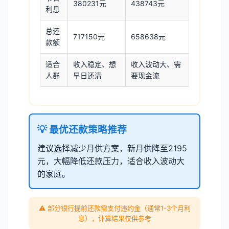
380231元
438743元
利息
总还
717150元
658638元
款额
适合
收入稳定、想
收入波动大、需
人群
早日还清
要现金流
💡 最优还款策略推荐
建议选择减少月供方案，新月供降至2195
元，大幅降低还款压力，适合收入波动大
的家庭。
⚠️ 部分银行提前还款需支付违约金（通常1-3个月利
息），计算结果仅供参考