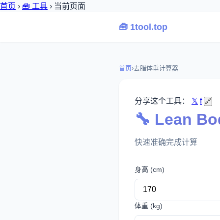
首页
›
🧰 工具
›
当前页面
🧰 1tool.top
首页
›
去脂体重计算器
分享这个工具：
𝕏
f
🔗
🔧 Lean 
快速准确完成计算
身高 (cm)
体重 (kg)