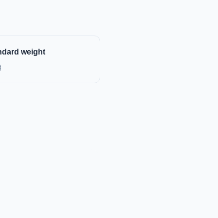
ndard weight
用