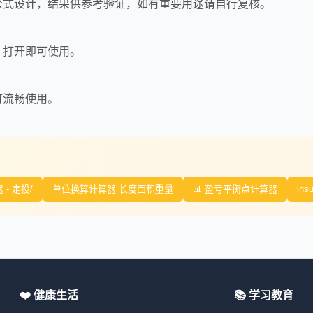
公式设计，结果供参考验证，如有重要用途请自行复核。
，打开即可使用。
可流畅使用。
- 定投/
单位换算计算器 长度面积重量
📊 盈亏平衡点计算器
insu
❤️ 健康生活
📚 学习教育