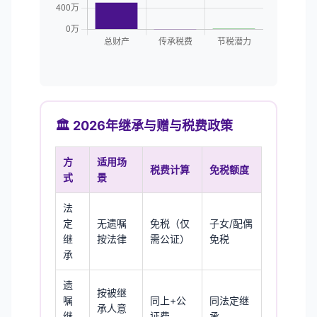
🏛️ 2026年继承与赠与税费政策
方
适用场
税费计算
免税额度
式
景
法
定
无遗嘱
免税（仅
子女/配偶
继
按法律
需公证）
免税
承
遗
按被继
嘱
同上+公
同法定继
承人意
继
证费
承