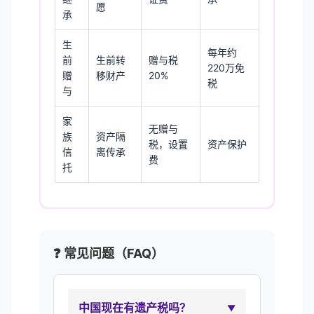
愿
承
生
每年约
前
生前转
赠与税
220万免
赠
移财产
20%
税
与
家
无赠与
族
资产隔
税，设置
资产保护
信
离传承
费
托
❓ 常见问题（FAQ）
中国现在有遗产税吗？