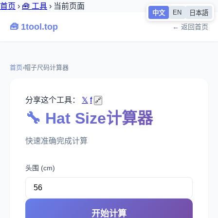
首页
›
🧰 工具
›
当前页面
EN
中文
日本語
🧰 1tool.top
← 返回首页
首页
›
帽子尺码计算器
分享这个工具：
𝕏
f
🔗
🔧 Hat Size计算器
快速准确完成计算
头围 (cm)
开始计算