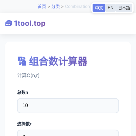
首页
>
分类
>
Combination工具
EN
中文
日本語
🧰 1tool.top
🔢 组合数计算器
计算C(n,r)
总数n
选择数r