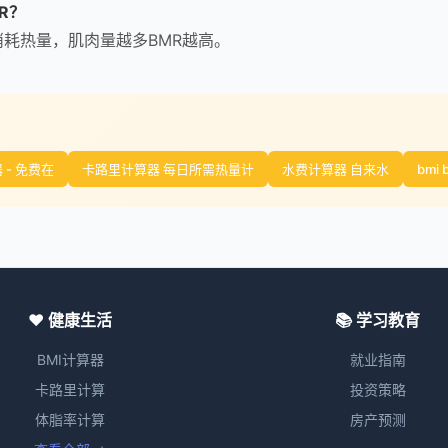
R？
耗热量，肌肉量越多BMR越高。
- 免费在
卡路里计算器 每日所需热量计
水费计算器 自来水
bmi 
❤️ 健康生活
📚 学习教育
BMI计算器
就业指南
卡路里计算
投资策略
体脂率计算
房产预测