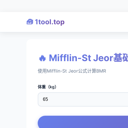
🧰 1tool.top
🔥 Mifflin-St Jeo
使用Mifflin-St Jeor公式计算BMR
体重（kg）