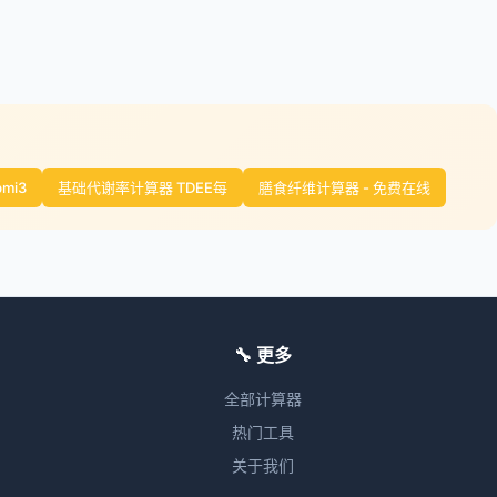
bmi3
基础代谢率计算器 TDEE每
膳食纤维计算器 - 免费在线
🔧 更多
全部计算器
热门工具
关于我们