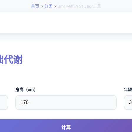
首页
>
分类
>
Bmr Mifflin St Jeor工具
r基础代谢
身高（cm）
年龄
计算