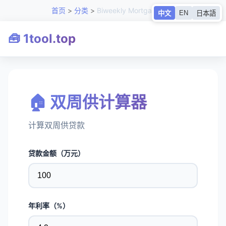
首页
>
分类
>
Biweekly Mortgage工具
EN
中文
日本語
🧰 1tool.top
🏠 双周供计算器
计算双周供贷款
贷款金额（万元）
年利率（%）