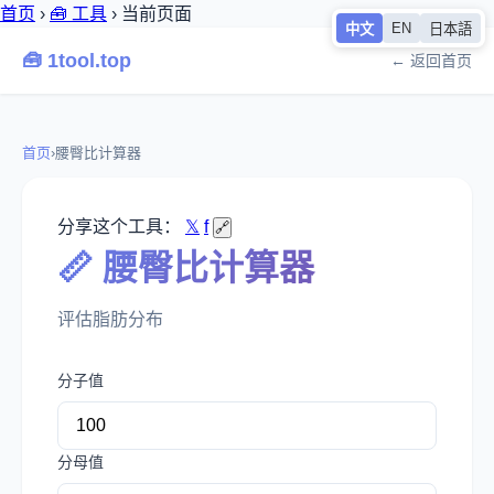
首页
›
🧰 工具
›
当前页面
EN
中文
日本語
🧰 1tool.top
← 返回首页
首页
›
腰臀比计算器
分享这个工具：
𝕏
f
🔗
📏 腰臀比计算器
评估脂肪分布
分子值
分母值