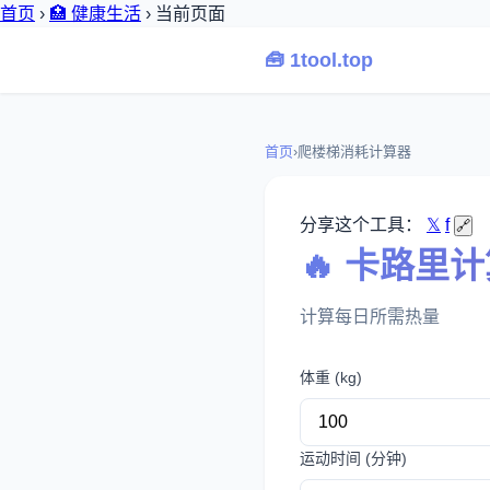
首页
›
🏥 健康生活
›
当前页面
🧰 1tool.top
首页
›
爬楼梯消耗计算器
分享这个工具：
𝕏
f
🔗
🔥 卡路里
计算每日所需热量
体重 (kg)
运动时间 (分钟)