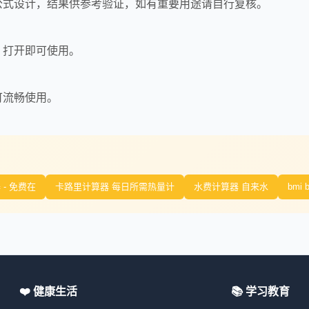
公式设计，结果供参考验证，如有重要用途请自行复核。
，打开即可使用。
可流畅使用。
- 免费在
卡路里计算器 每日所需热量计
水费计算器 自来水
bmi 
❤️ 健康生活
📚 学习教育