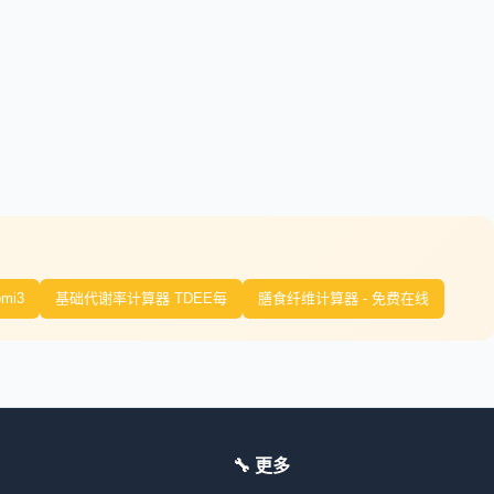
bmi3
基础代谢率计算器 TDEE每
膳食纤维计算器 - 免费在线
🔧 更多