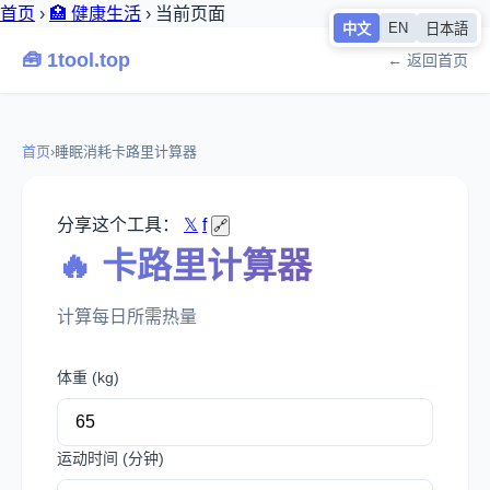
首页
›
🏥 健康生活
›
当前页面
EN
中文
日本語
🧰 1tool.top
← 返回首页
首页
›
睡眠消耗卡路里计算器
分享这个工具：
𝕏
f
🔗
🔥 卡路里计算器
计算每日所需热量
体重 (kg)
运动时间 (分钟)