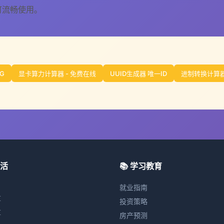
可流畅使用。
G
显卡算力计算器 - 免费在线
UUID生成器 唯一ID
进制转换计算器
生活
📚 学习教育
就业指南
算
投资策略
算
房产预测