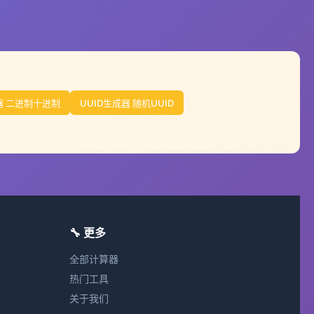
 二进制十进制
UUID生成器 随机UUID
🔧 更多
全部计算器
热门工具
关于我们