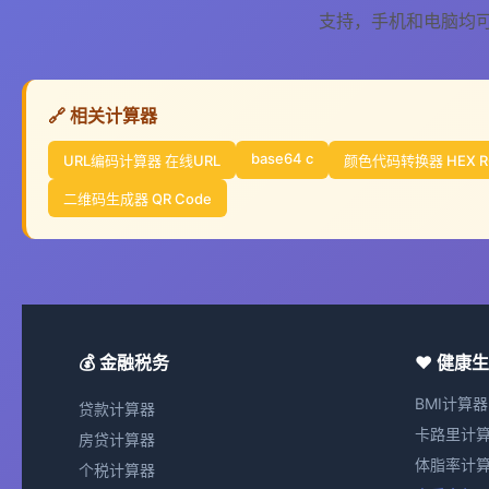
支持，手机和电脑均
🔗 相关计算器
base64 c
URL编码计算器 在线URL
颜色代码转换器 HEX R
二维码生成器 QR Code
💰 金融税务
❤️ 健康
BMI计算器
贷款计算器
卡路里计
房贷计算器
体脂率计
个税计算器