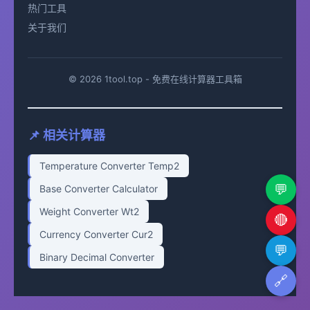
热门工具
关于我们
© 2026 1tool.top - 免费在线计算器工具箱
📌 相关计算器
Temperature Converter Temp2
💬
Base Converter Calculator
Weight Converter Wt2
🔴
Currency Converter Cur2
💬
Binary Decimal Converter
🔗