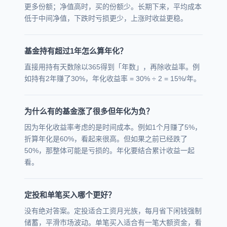
更多份额；净值高时，买的份额少。长期下来，平均成本
低于中间净值，下跌时亏损更少，上涨时收益更稳。
基金持有超过1年怎么算年化？
直接用持有天数除以365得到「年数」，再除收益率。例
如持有2年赚了30%，年化收益率 = 30% ÷ 2 = 15%/年。
为什么有的基金涨了很多但年化为负？
因为年化收益率考虑的是时间成本。例如1个月赚了5%，
折算年化是60%，看起来很高。但如果之前已经跌了
50%，那整体可能是亏损的。年化要结合累计收益一起
看。
定投和单笔买入哪个更好？
没有绝对答案。定投适合工资月光族，每月省下闲钱强制
储蓄，平滑市场波动。单笔买入适合有一笔大额资金，看