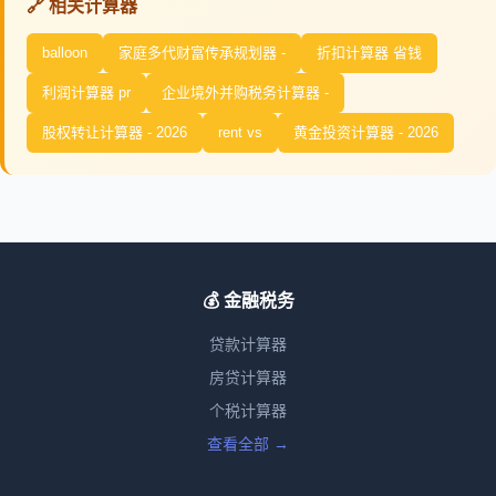
🔗 相关计算器
balloon
家庭多代财富传承规划器 -
折扣计算器 省钱
利润计算器 pr
企业境外并购税务计算器 -
股权转让计算器 - 2026
rent vs
黄金投资计算器 - 2026
💰 金融税务
贷款计算器
房贷计算器
个税计算器
查看全部 →