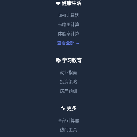
❤️ 健康生活
BMI计算器
卡路里计算
体脂率计算
查看全部 →
📚 学习教育
就业指南
投资策略
房产预测
🔧 更多
全部计算器
热门工具