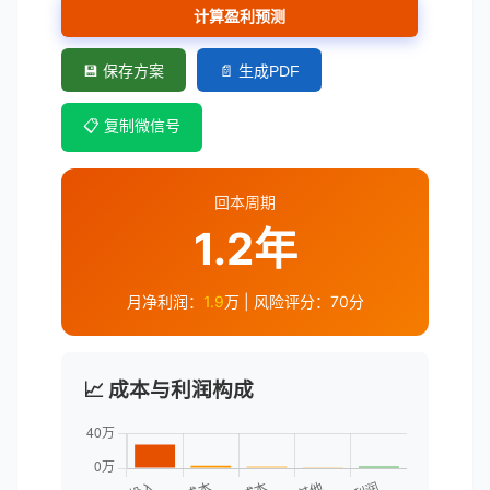
计算盈利预测
💾 保存方案
📄 生成PDF
📋 复制微信号
回本周期
1.2年
月净利润：
1.9
万 | 风险评分：
70
分
📈 成本与利润构成