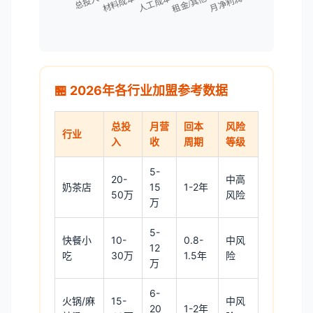
🏪 2026年各行业加盟参考数据
总投
月营
回本
风险
行业
入
收
周期
等级
5-
20-
中高
奶茶店
15
1-2年
50万
风险
万
5-
快餐小
10-
0.8-
中风
12
吃
30万
1.5年
险
万
6-
火锅/麻
15-
中风
20
1-2年