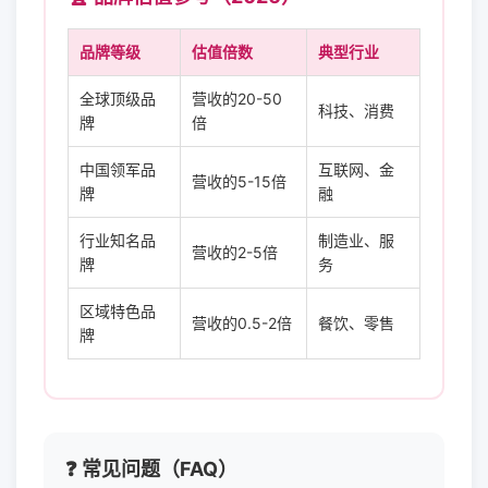
品牌等级
估值倍数
典型行业
全球顶级品
营收的20-50
科技、消费
牌
倍
中国领军品
互联网、金
营收的5-15倍
牌
融
行业知名品
制造业、服
营收的2-5倍
牌
务
区域特色品
营收的0.5-2倍
餐饮、零售
牌
❓ 常见问题（FAQ）