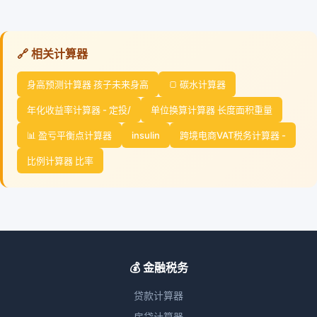
🔗 相关计算器
身高预测计算器 孩子未来身高
🍞 碳水计算器
年化收益率计算器 - 定投/
单位换算计算器 长度面积重量
📊 盈亏平衡点计算器
insulin
跨境电商VAT税务计算器 -
比例计算器 比率
💰 金融税务
贷款计算器
房贷计算器