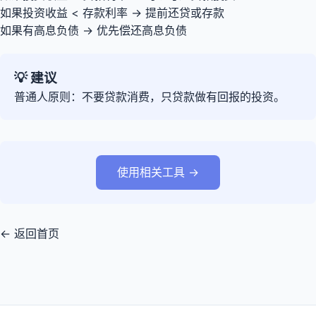
如果投资收益 < 存款利率 → 提前还贷或存款
如果有高息负债 → 优先偿还高息负债
💡 建议
普通人原则：不要贷款消费，只贷款做有回报的投资。
使用相关工具 →
← 返回首页