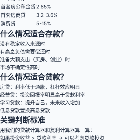
首套房公积金贷
2.85%
首套房商贷
3.2-3.6%
消费贷
5-15%
什么情况适合存款？
没有稳定收入来源时
有高息负债需要偿还时
准备大额支出（买房、创业）时
市场不确定性高时
什么情况适合贷款？
房贷：利率低于通胀，杠杆效应明显
经营贷：投资回报率明显高于贷款利率
学习贷款：提升自己，未来收入增加
低息贷款置换高息贷款
关键判断标准
用我们的贷款计算器和复利计算器算一算：
如果投资收益 > 贷款利率 → 可以考虑贷款投资