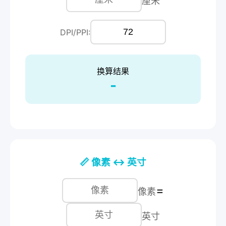
厘米
DPI/PPI:
换算结果
-
📏 像素 ↔ 英寸
=
像素
英寸