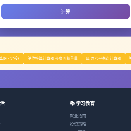
计算
i
器 - 定投/
单位换算计算器 长度面积重量
📊 盈亏平衡点计算器
生活
📚 学习教育
就业指南
算
投资策略
算